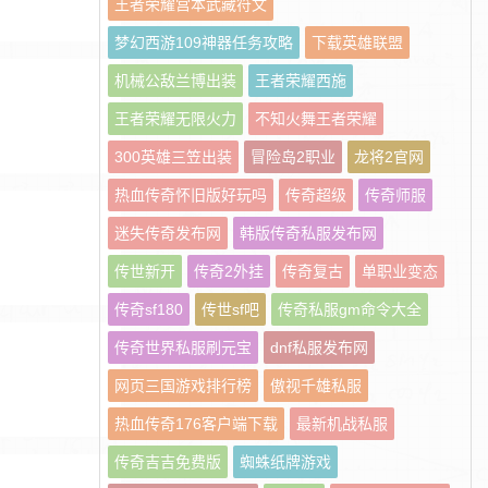
王者荣耀宫本武藏符文
梦幻西游109神器任务攻略
下载英雄联盟
机械公敌兰博出装
王者荣耀西施
王者荣耀无限火力
不知火舞王者荣耀
300英雄三笠出装
冒险岛2职业
龙将2官网
热血传奇怀旧版好玩吗
传奇超级
传奇师服
迷失传奇发布网
韩版传奇私服发布网
传世新开
传奇2外挂
传奇复古
单职业变态
传奇sf180
传世sf吧
传奇私服gm命令大全
传奇世界私服刷元宝
dnf私服发布网
网页三国游戏排行榜
傲视千雄私服
热血传奇176客户端下载
最新机战私服
传奇吉吉免费版
蜘蛛纸牌游戏