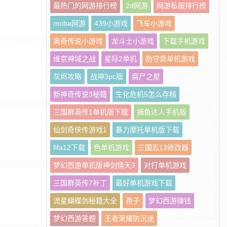
最热门的网游排行榜
2d网游
网游私服排行榜
moba网游
439小游戏
飞车小游戏
奥奇传说小游戏
龙斗士小游戏
下载手机游戏
维京神域之战
星际2单机
防守类单机游戏
灰烬攻略
战神3pc版
腐尸之屋
新神奇传说3秘籍
生化危机5怎么存档
三国群英传1单机版下载
捕鱼达人手机版
仙剑奇侠传游戏1
暴力摩托单机版下载
fifa12下载
色单机游戏
三国志13修改器
梦幻西游单机版神剑情天3
对打单机游戏
三国群英传7补丁
最好单机游戏下载
流星蝴蝶剑秘籍大全
孢子
梦幻西游赚钱
梦幻西游答题
王者荣耀防沉迷