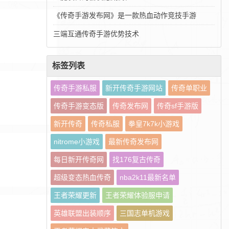
《传奇手游发布网》是一款热血动作竞技手游
三端互通传奇手游优势技术
标签列表
传奇手游私服
新开传奇手游网站
传奇单职业
传奇手游变态版
传奇发布网
传奇sf手游版
新开传奇
传奇私服
拳皇7k7k小游戏
nitrome小游戏
最新传奇发布网
每日新开传奇网
找176复古传奇
超级变态热血传奇
nba2k11最新名单
王者荣耀更新
王者荣耀体验服申请
英雄联盟出装顺序
三国志单机游戏