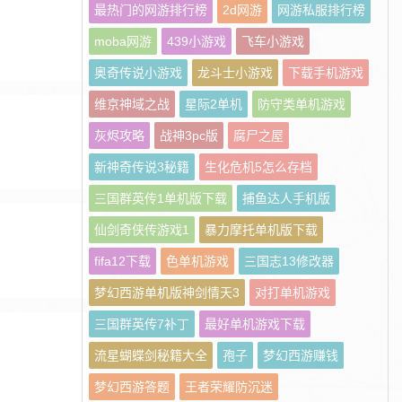
最热门的网游排行榜
2d网游
网游私服排行榜
moba网游
439小游戏
飞车小游戏
奥奇传说小游戏
龙斗士小游戏
下载手机游戏
维京神域之战
星际2单机
防守类单机游戏
灰烬攻略
战神3pc版
腐尸之屋
新神奇传说3秘籍
生化危机5怎么存档
三国群英传1单机版下载
捕鱼达人手机版
仙剑奇侠传游戏1
暴力摩托单机版下载
fifa12下载
色单机游戏
三国志13修改器
梦幻西游单机版神剑情天3
对打单机游戏
三国群英传7补丁
最好单机游戏下载
流星蝴蝶剑秘籍大全
孢子
梦幻西游赚钱
梦幻西游答题
王者荣耀防沉迷