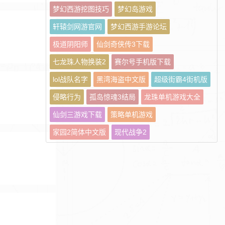
梦幻西游挖图技巧
梦幻岛游戏
轩辕剑网游官网
梦幻西游手游论坛
极道阴阳师
仙剑奇侠传3下载
七龙珠人物换装2
赛尔号手机版下载
lol战队名字
黑湾海盗中文版
超级街霸4街机版
侵略行为
孤岛惊魂3结局
龙珠单机游戏大全
仙剑三游戏下载
策略单机游戏
家园2简体中文版
现代战争2