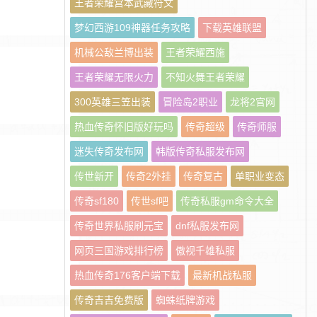
王者荣耀宫本武藏符文
梦幻西游109神器任务攻略
下载英雄联盟
机械公敌兰博出装
王者荣耀西施
王者荣耀无限火力
不知火舞王者荣耀
300英雄三笠出装
冒险岛2职业
龙将2官网
热血传奇怀旧版好玩吗
传奇超级
传奇师服
迷失传奇发布网
韩版传奇私服发布网
传世新开
传奇2外挂
传奇复古
单职业变态
传奇sf180
传世sf吧
传奇私服gm命令大全
传奇世界私服刷元宝
dnf私服发布网
网页三国游戏排行榜
傲视千雄私服
热血传奇176客户端下载
最新机战私服
传奇吉吉免费版
蜘蛛纸牌游戏