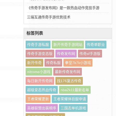
《传奇手游发布网》是一款热血动作竞技手游
三端互通传奇手游优势技术
标签列表
传奇手游私服
新开传奇手游网站
传奇单职业
传奇手游变态版
传奇发布网
传奇sf手游版
新开传奇
传奇私服
拳皇7k7k小游戏
nitrome小游戏
最新传奇发布网
每日新开传奇网
找176复古传奇
超级变态热血传奇
nba2k11最新名单
王者荣耀更新
王者荣耀体验服申请
英雄联盟出装顺序
三国志单机游戏